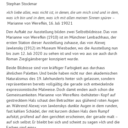
Stephan Stockmar
»Ich liebe alles, was nicht ist, in denen, die um mich sind und in dem,
was ich bin und in dem, was ich mit allen meinen Sinnen spüre« –
Marianne von Werefkin, 16. Juli 19021
Den Auftakt zur Ausstellung bilden zwei Selbstbildnisse. Das von
Marianne von Werefkin (1910) ist im Münchner Lenbachhaus, der
ersten Station dieser Ausstellung zuhause, das von Alexej
Jawlensky (1912) im Museum Wiesbaden, wo die Ausstellung nun
bis zum 12. Juli 2020 zu sehen ist und von wo aus sie auch durch
Roman Zieglgänsberger konzipiert wurde.
Beide Bildnisse sind von kräftiger Farbigkeit aus durchaus
ähnlichen Paletten. Und beide haben nicht nur den akademischen
Naturalismus des 19. Jahrhunderts hinter sich gelassen, sondern
repräsentieren bereits vollgültig die gerade sich entwickelnde
expressionistische Malweise. Doch damit enden auch schon die
Gemeinsamkeiten. Marianne von Werefkins ›behüteter‹ Kopf auf
gestrecktem Hals schaut den Betrachter aus glühend roten Augen
an. Während Alexej von Jawlenskys dunkle Augen in dem runden,
fast kahlen Schädel, der mit kurzem dicken Hals dem Rumpf
aufsitzt, prüfend auf den gerichtet erscheinen, der gerade malt –
auf sich selbst. Er bleibt bei sich und scheint zu sagen »Ich und die
Farben sind eins«.