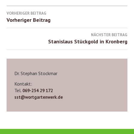
Beitrags-
VORHERIGER BEITRAG
Vorheriger Beitrag
Navigation
NÄCHSTER BEITRAG
Stanislaus Stückgold in Kronberg
Dr. Stephan Stockmar
Kontakt:
Tel.
069-254 29 172
sst@wortgartenwerk.de