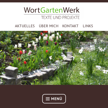
Zum
Inhalt
TEXTE UND PROJEKTE – DR. STEPHAN STOCKMAR
springen
WORTGARTENWERK
AKTUELLES
ÜBER MICH
KONTAKT
LINKS
MENÜ