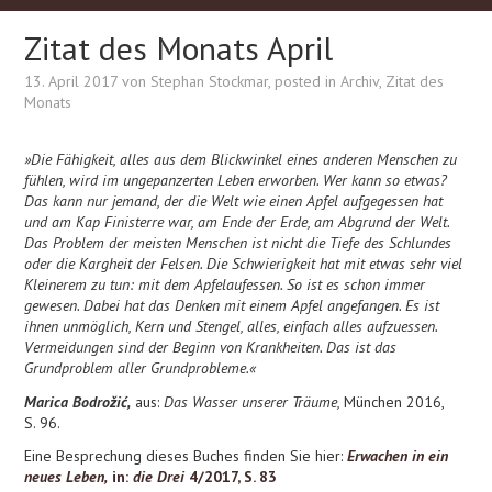
Zitat des Monats April
13. April 2017
von
Stephan Stockmar
, posted in
Archiv
,
Zitat des
Monats
»Die Fähigkeit, alles aus dem Blickwinkel eines anderen Menschen zu
fühlen, wird im ungepanzerten Leben erworben. Wer kann so etwas?
Das kann nur jemand, der die Welt wie einen Apfel aufgegessen hat
und am Kap Finisterre war, am Ende der Erde, am Abgrund der Welt.
Das Problem der meisten Menschen ist nicht die Tiefe des Schlundes
oder die Kargheit der Felsen. Die Schwierigkeit hat mit etwas sehr viel
Kleinerem zu tun: mit dem Apfelaufessen. So ist es schon immer
gewesen. Dabei hat das Denken mit einem Apfel angefangen. Es ist
ihnen unmöglich, Kern und Stengel, alles, einfach alles aufzuessen.
Vermeidungen sind der Beginn von Krankheiten. Das ist das
Grundproblem aller Grundprobleme.«
Marica Bodrožić,
aus:
Das Wasser unserer Träume,
München 2016,
S. 96.
Eine Besprechung dieses Buches finden Sie hier:
Erwachen in ein
neues Leben,
in:
die Drei
4/2017, S. 83