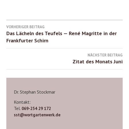
Beitrags-
VORHERIGER BEITRAG
Das Lächeln des Teufels — René Magritte in der
Navigation
Frankfurter Schirn
NÄCHSTER BEITRAG
Zitat des Monats Juni
Dr. Stephan Stockmar
Kontakt:
Tel.
069-254 29 172
sst@wortgartenwerk.de