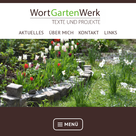
Zum
Inhalt
TEXTE UND PROJEKTE – DR. STEPHAN STOCKMAR
springen
WORTGARTENWERK
AKTUELLES
ÜBER MICH
KONTAKT
LINKS
MENÜ