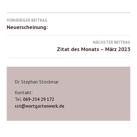
Beitrags-
VORHERIGER BEITRAG
Neuerscheinung:
Navigation
NÄCHSTER BEITRAG
Zitat des Monats – März 2023
Dr. Stephan Stockmar
Kontakt:
Tel.
069-254 29 172
sst@wortgartenwerk.de