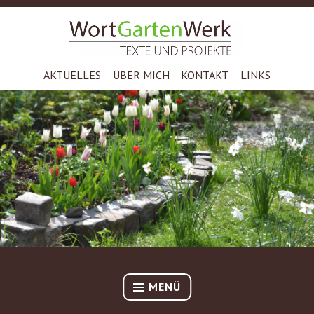
Zum
Inhalt
TEXTE UND PROJEKTE – DR. STEPHAN STOCKMAR
springen
WORTGARTENWERK
AKTUELLES
ÜBER MICH
KONTAKT
LINKS
MENÜ