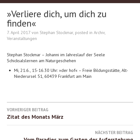
»Verliere dich, um dich zu
finden«
7. April 2017
von
Stephan Stockmar
, posted in
Archiv
,
Veranstaltungen
Stephan Stockmar – Johanni im Jahreslauf der Seele
Schicksalslernen am Naturgeschehen
Mi, 21.6., 15-16.30 Uhr: »der hof« – Freie Bildungsstätte, Alt-
Niederursel 51, 60439 Frankfurt am Main
Beitrags-
VORHERIGER BEITRAG
Zitat des Monats März
Navigation
NÄCHSTER BEITRAG
Vom Paradies zum Garten der Auferstehung