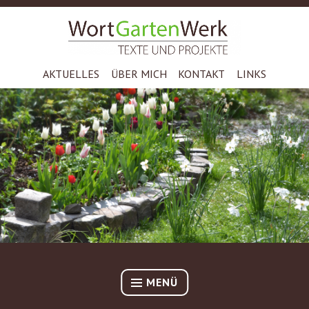
Zum
Inhalt
TEXTE UND PROJEKTE – DR. STEPHAN STOCKMAR
springen
WORTGARTENWERK
AKTUELLES
ÜBER MICH
KONTAKT
LINKS
MENÜ